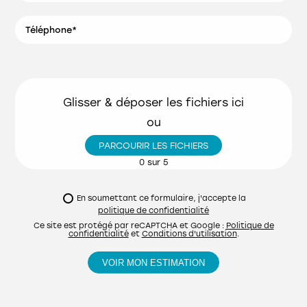
CONSULTER L'OFFRE
Téléphone*
Assistant Bureau d'Études
polyvalent (H/F)
CONSULTER L'OFFRE
Glisser & déposer les fichiers ici
ou
PARCOURIR LES FICHIERS
0
sur 5
En soumettant ce formulaire, j'accepte la
politique de confidentialité
Ce site est protégé par reCAPTCHA et Google :
Politique de
confidentialité
et
Conditions d'utilisation
.