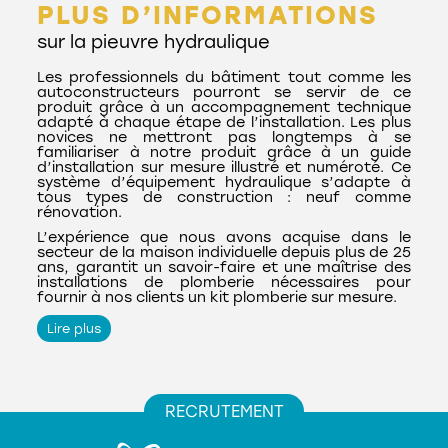
PLUS D’INFORMATIONS
sur la pieuvre hydraulique
Les professionnels du bâtiment tout comme les
autoconstructeurs pourront se servir de ce
produit grâce à un accompagnement technique
adapté à chaque étape de l’installation. Les plus
novices ne mettront pas longtemps à se
familiariser à notre produit grâce à un guide
d’installation sur mesure illustré et numéroté. Ce
système d’équipement hydraulique s’adapte à
tous types de construction : neuf comme
rénovation.
L’expérience que nous avons acquise dans le
secteur de la maison individuelle depuis plus de 25
ans, garantit un savoir-faire et une maîtrise des
installations de plomberie nécessaires pour
fournir à nos clients un kit plomberie sur mesure.
Lire plus
L’expérience que nous avons acquise dans le
secteur de la maison individuelle depuis plus de 25
ans, garantit un savoir-faire et une maîtrise des
installations de plomberie nécessaires pour
fournir à nos clients un kit plomberie sur mesure.
Cette maîtrise se retrouve dans la confection des
RECRUTEMENT
pieuvres hydrauliques sur mesure.
Grâce à une étude particulière de chaque projet,